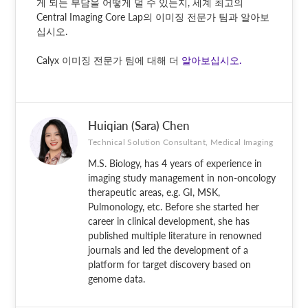
게 되는 부담을 어떻게 덜 수 있는지, 세계 최고의
Central Imaging Core Lap의 이미징 전문가 팀과 알아보
십시오.
Calyx 이미징 전문가 팀에 대해 더
알아보십시오.
Huiqian (Sara) Chen
Technical Solution Consultant, Medical Imaging
M.S. Biology, has 4 years of experience in
imaging study management in non-oncology
therapeutic areas, e.g. GI, MSK,
Pulmonology, etc. Before she started her
career in clinical development, she has
published multiple literature in renowned
journals and led the development of a
platform for target discovery based on
genome data.