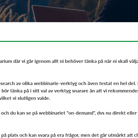
ium där vi går igenom allt ni behöver tänka på när ni skall välj
research av olika webbinarie-verktyg och även testat en hel de
 bör tänka på i sitt val av verktyg snarare än att vi rekommende
lket vi slutligen valde.
 och du kan se på webbinariet "on-demand", dvs nu direkt eller
 på plats och kan svara på era frågor, men det går utmärkt att c