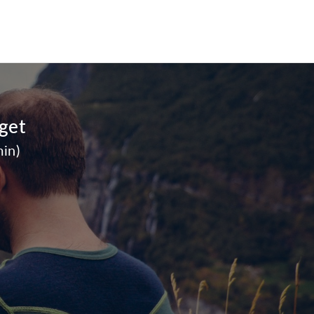
get
min)