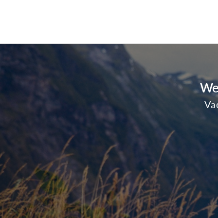
We
Vad