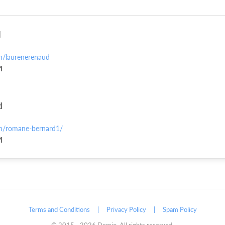
d
n/laurenerenaud
M
d
n/romane-bernard1/
M
Terms and Conditions
|
Privacy Policy
|
Spam Policy
© 2015 -
2026
Demio. All rights reserved.