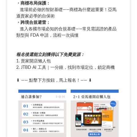
・商標布局保護：
進場前必做的智財基礎——商標為什麼超重要！亞馬
遜賣家必學的自保術
・跨境合規避雷：
進入各國市場必知的合規基礎——常見需認證的產品
類型與 FDA 申請，流程一次搞懂
報名後還能立刻獲得以下免費資源：
1. 賣家開店懶人包
2. JTBD AI 工具｜一分鐘，找到市場定位，鎖定商機
⬇ —— 點擊下方按鈕，馬上報名！—— ⬇