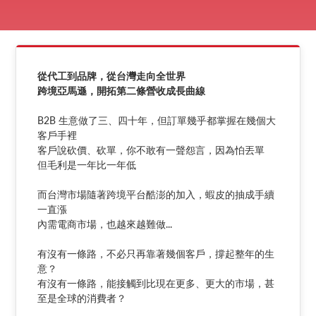
從代工到品牌，從台灣走向全世界
跨境亞馬遜，開拓第二條營收成長曲線
B2B 生意做了三、四十年，但訂單幾乎都掌握在幾個大
客戶手裡
客戶說砍價、砍單，你不敢有一聲怨言，因為怕丟單
但毛利是一年比一年低
而台灣市場隨著跨境平台酷澎的加入，蝦皮的抽成手續
一直漲
內需電商市場，也越來越難做...
有沒有一條路，不必只再靠著幾個客戶，撐起整年的生
意？
有沒有一條路，能接觸到比現在更多、更大的市場，甚
至是全球的消費者？