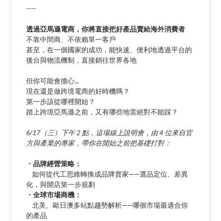
----
透過亞馬遜電商，你將直接把好產品賣給海外消費者
不靠中間商、不依賴單一客戶
甚至，在一個國家的成功，能快速、便利地透過平台的
後台與物流機制，直接銷往世界各地
但你可能會擔心...
現在還是做跨境電商的好時機嗎？
第一步該從哪裡開始？
踏上跨境亞馬遜之前，又有哪些地雷絕對不能踩？
6/17（三）下午 2 點，這場線上說明會
，
由 4 位來自官
方與產業的專家，帶你在開始之前把基礎打對：
・品牌經營策略：
如何從代工思維轉換成品牌賣家——選品定位、差異
化，與開店第一步規劃
・全球市場商機：
北美、歐日澳多站點趨勢解析——哪個市場最適合你
的產品