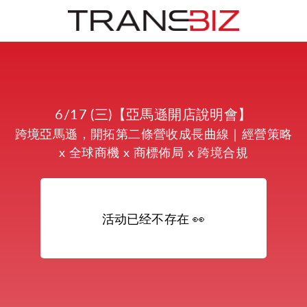
6/17 (三)【亞馬遜開店說明會】
跨境亞馬遜，開拓第二條營收成長曲線｜經營策略
x 全球商機 x 商標佈局 x 跨境合規
活动已经不存在
👀