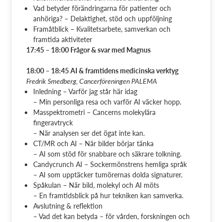
Vad betyder förändringarna för patienter och
anhöriga? – Delaktighet, stöd och uppföljning
Framåtblick – Kvalitetsarbete, samverkan och
framtida aktiviteter
17:45 – 18:00 Frågor & svar med Magnus
18:00 – 18:45 AI & framtidens medicinska verktyg
Fredrik Smedberg, Cancerföreningen PALEMA
Inledning – Varför jag står här idag
– Min personliga resa och varför AI väcker hopp.
Masspektrometri – Cancerns molekylära
fingeravtryck
– När analysen ser det ögat inte kan.
CT/MR och AI – När bilder börjar tänka
– AI som stöd för snabbare och säkrare tolkning.
Candycrunch AI – Sockermönstrens hemliga språk
– AI som upptäcker tumörernas dolda signaturer.
Spåkulan – När bild, molekyl och AI möts
– En framtidsblick på hur tekniken kan samverka.
Avslutning & reflektion
– Vad det kan betyda – för vården, forskningen och